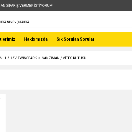
AN SİPARİŞ VERMEK İSTİYORUM!
tlerimiz
Hakkımızda
Sık Sorulan Sorular
6 - 1.6 16V TWINSPARK
ŞANZIMAN / VİTES KUTUSU