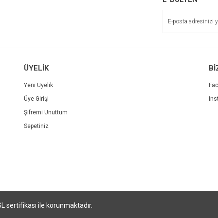
ÜYELİK
Bİ
Yeni Üyelik
Fa
Üye Girişi
Ins
Şifremi Unuttum
Sepetiniz
SL sertifikası ile korunmaktadır.