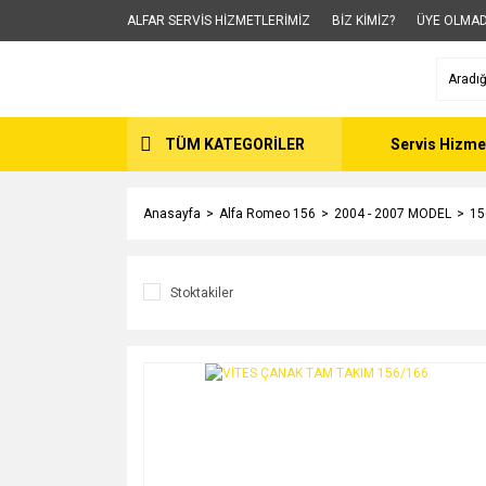
ALFAR SERVİS HİZMETLERİMİZ
BİZ KİMİZ?
ÜYE OLMAD
TÜM KATEGORİLER
Servis Hizme
Anasayfa
Alfa Romeo 156
2004 - 2007 MODEL
15
Stoktakiler