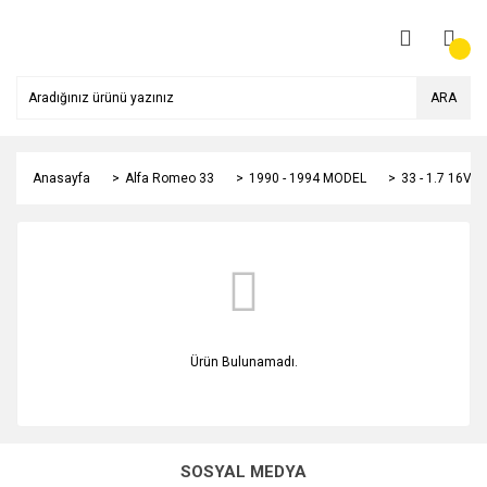
ARA
Anasayfa
Alfa Romeo 33
1990 - 1994 MODEL
33 - 1.7 16V 
Ürün Bulunamadı.
SOSYAL MEDYA