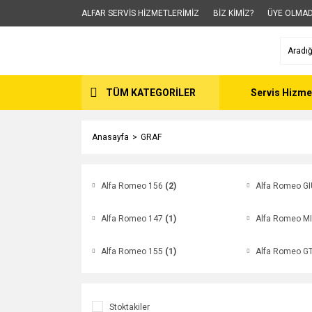
ALFAR SERVİS HİZMETLERİMİZ
BİZ KİMİZ?
ÜYE OLMAD
TÜM KATEGORİLER
Servis Hizme
Anasayfa
GRAF
Alfa Romeo 156
(2)
Alfa Romeo G
Alfa Romeo 147
(1)
Alfa Romeo M
Alfa Romeo 155
(1)
Alfa Romeo G
Stoktakiler