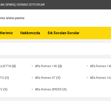
AN SİPARİŞ VERMEK İSTİYORUM!
tlerimiz
Hakkımızda
Sık Sorulan Sorular
IULIETTA
(2)
Alfa Romeo 145
(2)
Alfa Romeo 1
ITO
(1)
Alfa Romeo GT
(1)
Alfa Romeo 1
TV
(1)
Alfa Romeo SPIDER
(1)