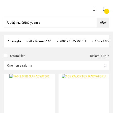
ARA
Anasayfa
Alfa Romeo 166
2003 - 2005 MODEL
166 - 2.0 V6
Stoktakiler
Toplam 6 ürün