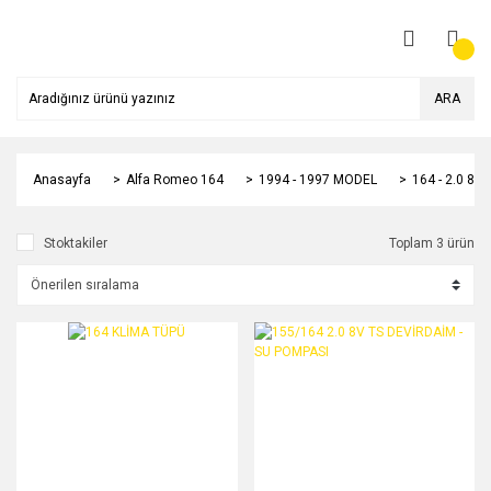
ARA
Anasayfa
Alfa Romeo 164
1994 - 1997 MODEL
164 - 2.0 8
Stoktakiler
Toplam 3 ürün