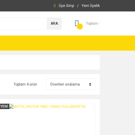
Üye Girişi
/
Yeni Üyelik
ARA
Toplam -
Toplam 4 ürün
YENİ