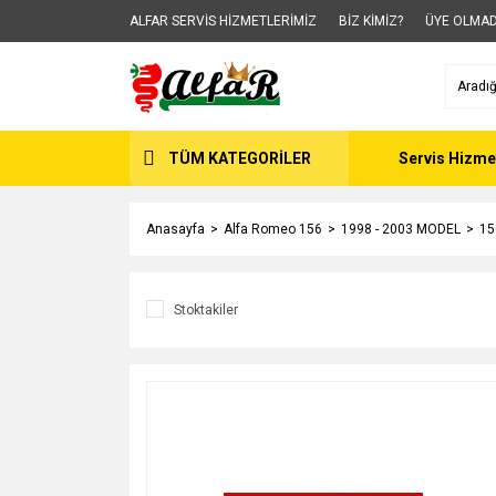
ALFAR SERVİS HİZMETLERİMİZ
BİZ KİMİZ?
ÜYE OLMAD
TÜM KATEGORİLER
Servis Hizme
Anasayfa
Alfa Romeo 156
1998 - 2003 MODEL
15
Stoktakiler