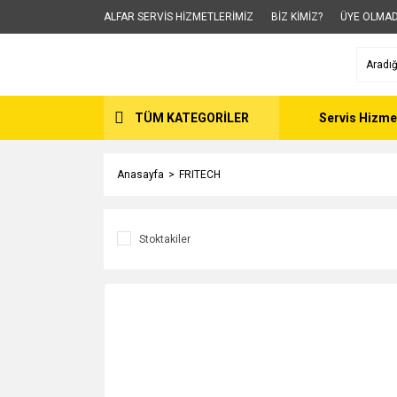
ALFAR SERVİS HİZMETLERİMİZ
BİZ KİMİZ?
ÜYE OLMAD
TÜM KATEGORİLER
Servis Hizme
Anasayfa
FRITECH
Stoktakiler