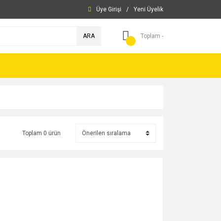
Üye Girişi
/
Yeni Üyelik
ARA
Toplam -
Toplam 0 ürün