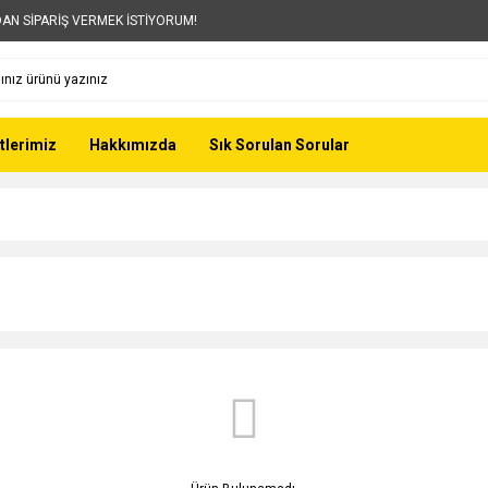
AN SİPARİŞ VERMEK İSTİYORUM!
tlerimiz
Hakkımızda
Sık Sorulan Sorular