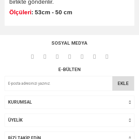
birlikte gönderilir.
Ölçüleri
: 53cm - 50 cm
Bu ürünün fiyat bilgisi, resim, ürün açıklamalarında ve diğer
konularda yetersiz gördüğünüz noktaları öneri formunu
kullanarak tarafımıza iletebilirsiniz.
SOSYAL MEDYA
Görüş ve önerileriniz için teşekkür ederiz.
Ürün resmi kalitesiz, bozuk veya görüntülenemiyor.
E-BÜLTEN
Ürün açıklamasında eksik bilgiler bulunuyor.
Ürün bilgilerinde hatalar bulunuyor.
EKLE
Ürün fiyatı diğer sitelerden daha pahalı.
Bu ürüne benzer farklı alternatifler olmalı.
KURUMSAL
ÜYELİK
Gönder
BİZİ TAKİP EDİN