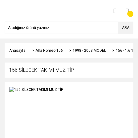
ARA
Anasayfa
Alfa Romeo 156
1998 - 2003 MODEL
156 - 1.6 1
156 SİLECEK TAKIMI MUZ TİP