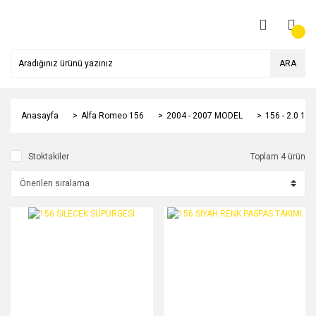
ARA
Anasayfa
Alfa Romeo 156
2004 - 2007 MODEL
156 - 2.0 1
Stoktakiler
Toplam 4 ürün