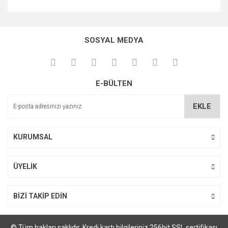
Bu ürünün fiyat bilgisi, resim, ürün açıklamalarında ve diğer
konularda yetersiz gördüğünüz noktaları öneri formunu
kullanarak tarafımıza iletebilirsiniz.
SOSYAL MEDYA
Görüş ve önerileriniz için teşekkür ederiz.
Ürün resmi kalitesiz, bozuk veya görüntülenemiyor.
E-BÜLTEN
Ürün açıklamasında eksik bilgiler bulunuyor.
Ürün bilgilerinde hatalar bulunuyor.
EKLE
Ürün fiyatı diğer sitelerden daha pahalı.
Bu ürüne benzer farklı alternatifler olmalı.
KURUMSAL
ÜYELİK
Gönder
BİZİ TAKİP EDİN
© Tüm hakları saklıdır. Kredi kartı bilgileriniz 256bit SSL sertifikası