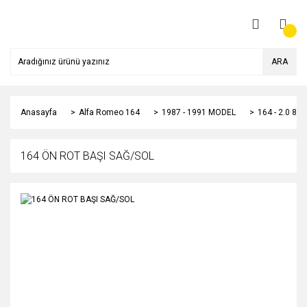
ARA
Anasayfa
Alfa Romeo 164
1987 - 1991 MODEL
164 - 2.0 8
164 ÖN ROT BAŞI SAĞ/SOL