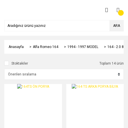
ARA
Anasayfa
Alfa Romeo 164
1994 - 1997 MODEL
164 - 2.0 8
Stoktakiler
Toplam 14 ürün