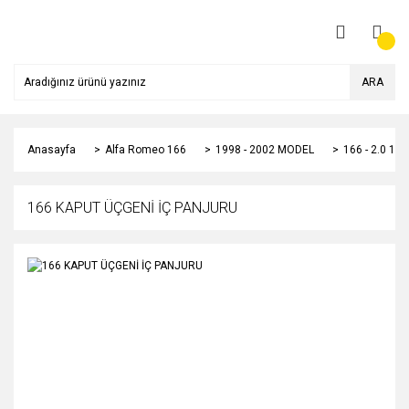
ARA
Anasayfa
Alfa Romeo 166
1998 - 2002 MODEL
166 - 2.0 1
166 KAPUT ÜÇGENİ İÇ PANJURU