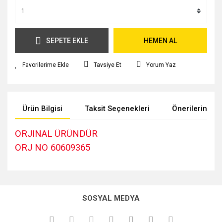
SEPETE EKLE
HEMEN AL
Tavsiye Et
Yorum Yaz
Ürün Bilgisi
Taksit Seçenekleri
Önerileriniz
ORJINAL ÜRÜNDÜR
ORJ NO 60609365
Bu ürünün fiyat bilgisi, resim, ürün açıklamalarında ve diğer
konularda yetersiz gördüğünüz noktaları öneri formunu
kullanarak tarafımıza iletebilirsiniz.
SOSYAL MEDYA
Görüş ve önerileriniz için teşekkür ederiz.