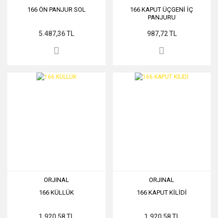
166 ÖN PANJUR SOL
166 KAPUT ÜÇGENİ İÇ
PANJURU
5.487,36 TL
987,72 TL
ORJINAL
ORJINAL
166 KÜLLÜK
166 KAPUT KİLİDİ
1.920,58 TL
1.920,58 TL