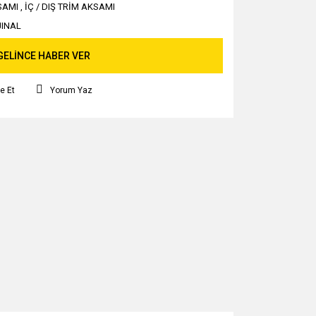
SAMI
,
İÇ / DIŞ TRİM AKSAMI
JINAL
GELİNCE HABER VER
e Et
Yorum Yaz