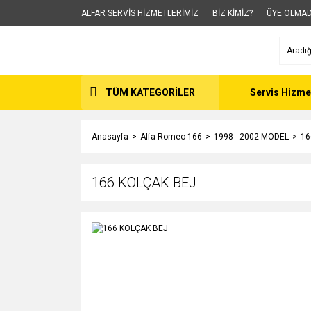
ALFAR SERVİS HİZMETLERİMİZ
BİZ KİMİZ?
ÜYE OLMAD
TÜM KATEGORİLER
Servis Hizme
Anasayfa
Alfa Romeo 166
1998 - 2002 MODEL
16
166 KOLÇAK BEJ