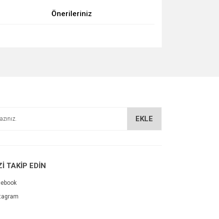
Önerileriniz
za iletebilirsiniz.
EKLE
Zİ TAKİP EDİN
cebook
tagram