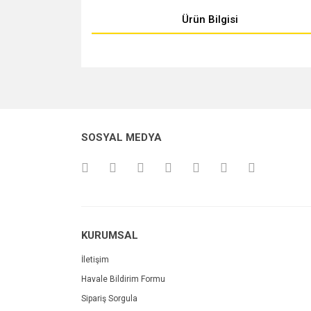
Ürün Bilgisi
Bu ürünün fiyat bilgisi, resim, ürün açıklamalarında v
Görüş ve önerileriniz için teşekkür ederiz.
Ürün resmi kalitesiz, bozuk veya görüntülenemiyo
SOSYAL MEDYA
Ürün açıklamasında eksik bilgiler bulunuyor.
Ürün bilgilerinde hatalar bulunuyor.
Ürün fiyatı diğer sitelerden daha pahalı.
Bu ürüne benzer farklı alternatifler olmalı.
KURUMSAL
İletişim
Havale Bildirim Formu
Sipariş Sorgula