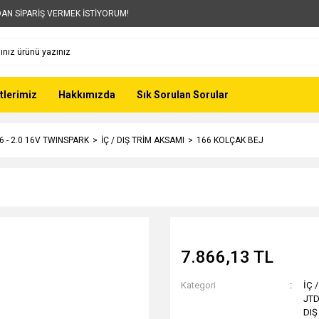
AN SİPARİŞ VERMEK İSTİYORUM!
tlerimiz
Hakkımızda
Sık Sorulan Sorular
6 - 2.0 16V TWINSPARK
İÇ / DIŞ TRİM AKSAMI
166 KOLÇAK BEJ
7.866,13 TL
Kategori
İÇ 
JT
DIŞ