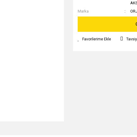
AK
Marka
OR
Tavsiy