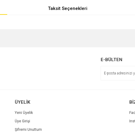
Taksit Seçenekleri
e diğer konularda yetersiz gördüğünüz noktaları öneri formunu kullanarak tarafımı
r.
E-BÜLTEN
ÜYELİK
Bİ
Yeni Üyelik
Fa
Üye Girişi
Ins
Gönder
Şifremi Unuttum