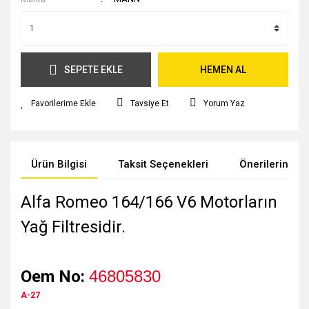
SEPETE EKLE
HEMEN AL
Tavsiye Et
Yorum Yaz
Ürün Bilgisi
Taksit Seçenekleri
Önerileriniz
Alfa Romeo 164/166 V6 Motorların
Yağ Filtresidir.
Oem No:
46805830
A-27