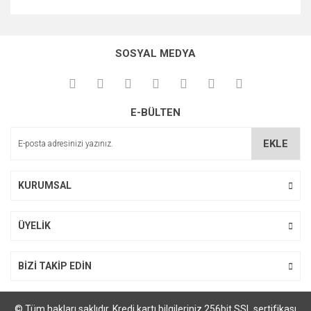
Bu ürünün fiyat bilgisi, resim, ürün açıklamalarında ve diğer
konularda yetersiz gördüğünüz noktaları öneri formunu
kullanarak tarafımıza iletebilirsiniz.
SOSYAL MEDYA
Görüş ve önerileriniz için teşekkür ederiz.
Ürün resmi kalitesiz, bozuk veya görüntülenemiyor.
E-BÜLTEN
Ürün açıklamasında eksik bilgiler bulunuyor.
Ürün bilgilerinde hatalar bulunuyor.
EKLE
Ürün fiyatı diğer sitelerden daha pahalı.
Bu ürüne benzer farklı alternatifler olmalı.
KURUMSAL
ÜYELİK
Gönder
BİZİ TAKİP EDİN
© Tüm hakları saklıdır. Kredi kartı bilgileriniz 256bit SSL sertifikası