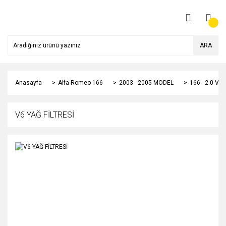
ARA
Anasayfa
Alfa Romeo 166
2003 - 2005 MODEL
166 - 2.0 V6
V6 YAĞ FİLTRESİ