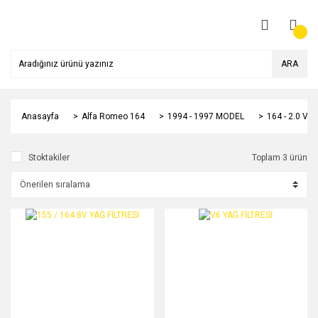
ARA
Anasayfa
Alfa Romeo 164
1994 - 1997 MODEL
164 - 2.0 V6
Stoktakiler
Toplam 3 ürün