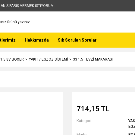
AN SİPARİŞ VERMEK İSTİYORUM!
tlerimiz
Hakkımızda
Sık Sorulan Sorular
- 1.5 8V BOXER
YAKIT / EGZOZ SİSTEMİ
33 1.5 TEVZİ MAKARASI
714,15 TL
Kategori
YAK
EGZ
Marka
BO