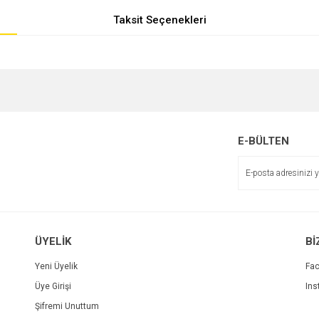
Taksit Seçenekleri
e diğer konularda yetersiz gördüğünüz noktaları öneri formunu kullanarak tarafımı
r.
E-BÜLTEN
ÜYELİK
Bİ
Yeni Üyelik
Fa
Üye Girişi
Ins
Gönder
Şifremi Unuttum