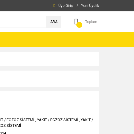
Üye Girişi
/
Yeni Üyelik
ARA
Toplam -
IT / EGZOZ SİSTEMİ
,
YAKIT / EGZOZ SİSTEMİ
,
YAKIT /
OZ SİSTEMİ
SCH