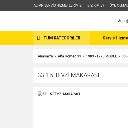
ALFAR SERVİS HİZMETLERİMİZ
BİZ KİMİZ?
ÜYE OLMAD
TÜM KATEGORİLER
Servis Hizme
Anasayfa
Alfa Romeo 33
1983 - 1990 MODEL
33 
33 1.5 TEVZİ MAKARASI