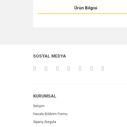
Ürün Bilgisi
Bu ürünün fiyat bilgisi, resim, ürün açıklamalarında v
Görüş ve önerileriniz için teşekkür ederiz.
Ürün resmi kalitesiz, bozuk veya görüntülenemiyo
SOSYAL MEDYA
Ürün açıklamasında eksik bilgiler bulunuyor.
Ürün bilgilerinde hatalar bulunuyor.
Ürün fiyatı diğer sitelerden daha pahalı.
Bu ürüne benzer farklı alternatifler olmalı.
KURUMSAL
İletişim
Havale Bildirim Formu
Sipariş Sorgula