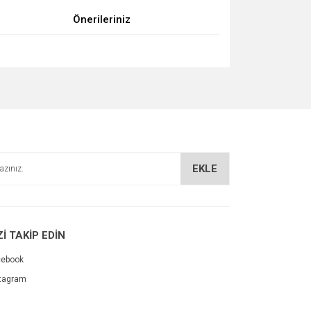
Önerileriniz
za iletebilirsiniz.
EKLE
Zİ TAKİP EDİN
cebook
tagram