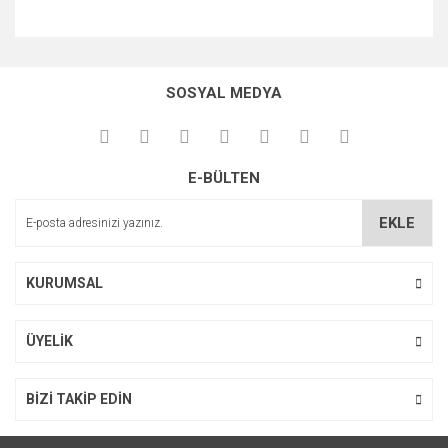
Bu ürünün fiyat bilgisi, resim, ürün açıklamalarında ve diğer
konularda yetersiz gördüğünüz noktaları öneri formunu
kullanarak tarafımıza iletebilirsiniz.
SOSYAL MEDYA
Görüş ve önerileriniz için teşekkür ederiz.
Ürün resmi kalitesiz, bozuk veya görüntülenemiyor.
E-BÜLTEN
Ürün açıklamasında eksik bilgiler bulunuyor.
Ürün bilgilerinde hatalar bulunuyor.
EKLE
Ürün fiyatı diğer sitelerden daha pahalı.
Bu ürüne benzer farklı alternatifler olmalı.
KURUMSAL
ÜYELİK
Gönder
BİZİ TAKİP EDİN