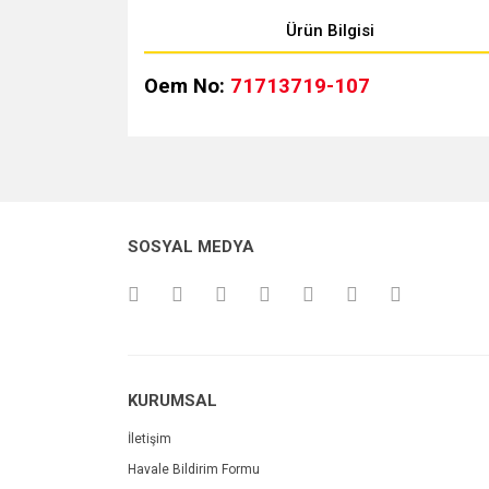
Ürün Bilgisi
Oem No:
71713719-107
Bu ürünün fiyat bilgisi, resim, ürün açıklamalarında v
Görüş ve önerileriniz için teşekkür ederiz.
Ürün resmi kalitesiz, bozuk veya görüntülenemiyo
SOSYAL MEDYA
Ürün açıklamasında eksik bilgiler bulunuyor.
Ürün bilgilerinde hatalar bulunuyor.
Ürün fiyatı diğer sitelerden daha pahalı.
Bu ürüne benzer farklı alternatifler olmalı.
KURUMSAL
İletişim
Havale Bildirim Formu