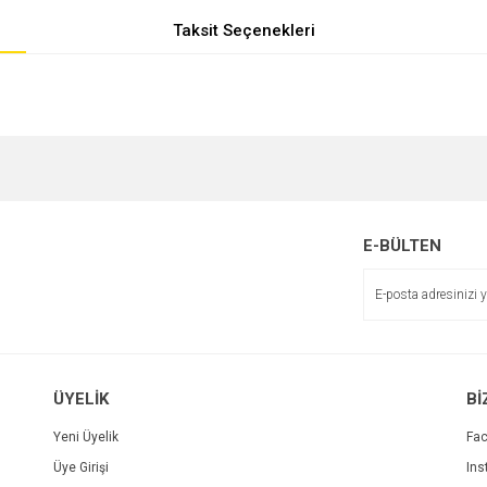
Taksit Seçenekleri
e diğer konularda yetersiz gördüğünüz noktaları öneri formunu kullanarak tarafımı
r.
E-BÜLTEN
ÜYELİK
Bİ
Yeni Üyelik
Fa
Üye Girişi
Ins
Gönder