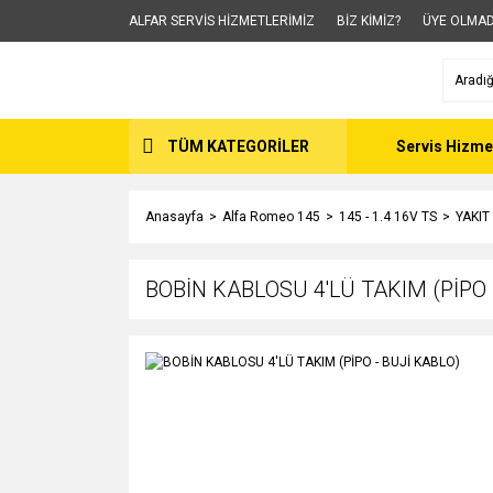
ALFAR SERVİS HİZMETLERİMİZ
BİZ KİMİZ?
ÜYE OLMAD
TÜM KATEGORİLER
Servis Hizme
Anasayfa
Alfa Romeo 145
145 - 1.4 16V TS
YAKIT
BOBİN KABLOSU 4'LÜ TAKIM (PİPO 