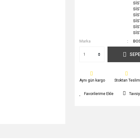
SİS
SİS
SİS
SİS
SİS
SİS
Marka
BO
SEPE
Aynı gün kargo
Stoktan Teslim
Tavsiy