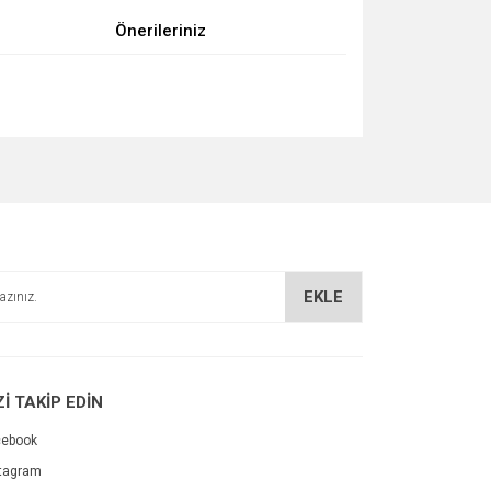
Önerileriniz
za iletebilirsiniz.
EKLE
Zİ TAKİP EDİN
cebook
tagram