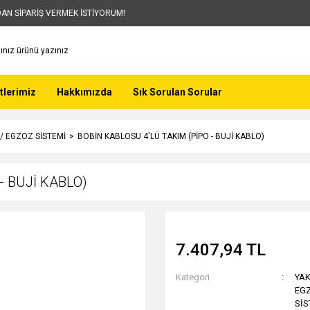
AN SİPARİŞ VERMEK İSTİYORUM!
tlerimiz
Hakkımızda
Sık Sorulan Sorular
 / EGZOZ SİSTEMİ
BOBİN KABLOSU 4'LÜ TAKIM (PİPO - BUJİ KABLO)
- BUJİ KABLO)
7.407,94 TL
Kategori
YAK
EGZ
SİS