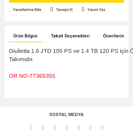
Tavsiye Et
Yorum Yaz
Ürün Bilgisi
Taksit Seçenekleri
Önerileriniz
Giulietta 1.6 JTD 105 PS ve 1.4 TB 120 PS için 
Takımıdır.
OR NO-77365355
Bu ürünün fiyat bilgisi, resim, ürün açıklamalarında ve diğer
konularda yetersiz gördüğünüz noktaları öneri formunu
kullanarak tarafımıza iletebilirsiniz.
SOSYAL MEDYA
Görüş ve önerileriniz için teşekkür ederiz.
Ürün resmi kalitesiz, bozuk veya görüntülenemiyor.