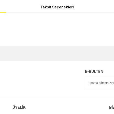
Taksit Seçenekleri
e diğer konularda yetersiz gördüğünüz noktaları öneri formunu kullanarak tarafımı
r.
E-BÜLTEN
ÜYELİK
Bİ