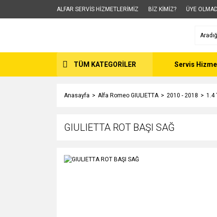
ALFAR SERVİS HİZMETLERİMİZ
BİZ KİMİZ?
ÜYE OLMAD
TÜM KATEGORİLER
Servis Hizme
Anasayfa
Alfa Romeo GIULIETTA
2010 - 2018
1.4
GIULIETTA ROT BAŞI SAĞ