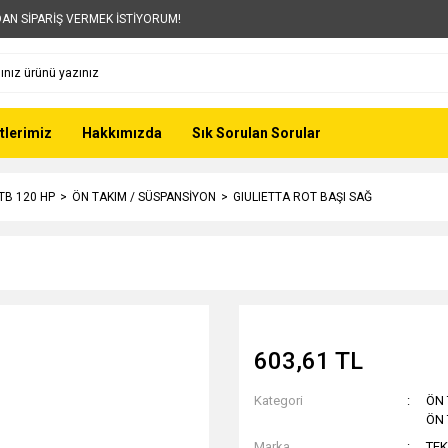
AN SİPARİŞ VERMEK İSTİYORUM!
tlerimiz
Hakkımızda
Sık Sorulan Sorular
 TB 120 HP
ÖN TAKIM / SÜSPANSİYON
GIULIETTA ROT BAŞI SAĞ
603,61 TL
Kategori
ÖN 
ÖN 
Marka
TE