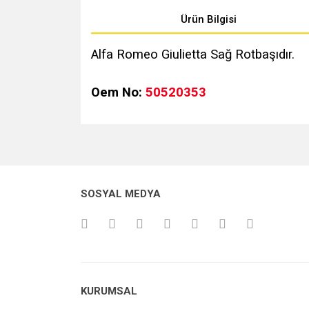
Ürün Bilgisi
Alfa Romeo Giulietta Sağ Rotbaşıdır.
Oem No:
50520353
Bu ürünün fiyat bilgisi, resim, ürün açıklamalarında v
Görüş ve önerileriniz için teşekkür ederiz.
Ürün resmi kalitesiz, bozuk veya görüntülenemiyo
SOSYAL MEDYA
Ürün açıklamasında eksik bilgiler bulunuyor.
Ürün bilgilerinde hatalar bulunuyor.
Ürün fiyatı diğer sitelerden daha pahalı.
Bu ürüne benzer farklı alternatifler olmalı.
KURUMSAL