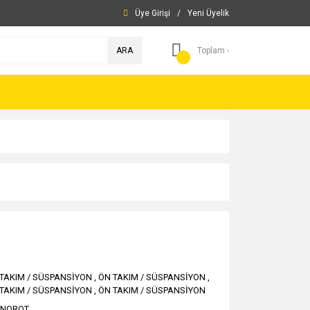
Üye Girişi
/
Yeni Üyelik
ARA
Toplam -
TAKIM / SÜSPANSİYON
,
ÖN TAKIM / SÜSPANSİYON
,
TAKIM / SÜSPANSİYON
,
ÖN TAKIM / SÜSPANSİYON
KNOROT