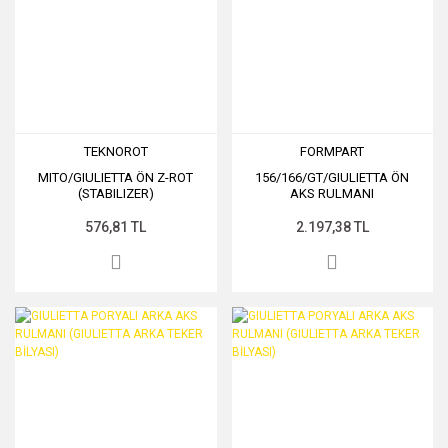
TEKNOROT
FORMPART
MITO/GIULIETTA ÖN Z-ROT
156/166/GT/GIULIETTA ÖN
(STABILIZER)
AKS RULMANI
(156/166/GT/GIULIETTA ÖN
TEKER BİLYASI)
576,81 TL
2.197,38 TL