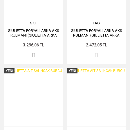
SKF
FAG
GIULIETTA PORYALI ARKA AKS
GIULIETTA PORYALI ARKA AKS
RULMANI (GIULIETTA ARKA
RULMANI (GIULIETTA ARKA
TEKER BİLYASI)
TEKER BİLYASI)
3.296,06 TL
2.472,05 TL
YENİ
YENİ