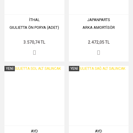
İTHAL
JAPANPARTS
GIULIETTA ÖN PORYA (ADET)
ARKA AMORTİSÖR
3.570,74 TL
2.472,05 TL
YENİ
YENİ
AYD
AYD