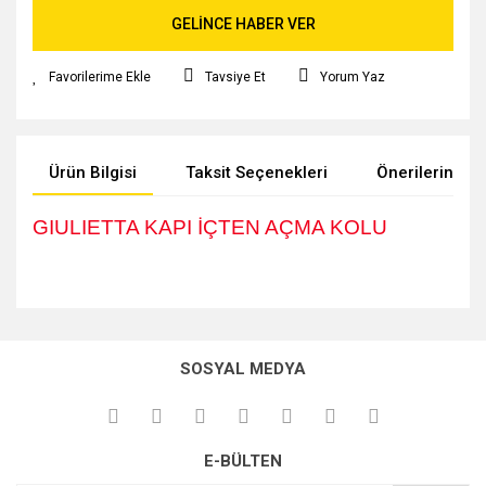
GELİNCE HABER VER
Tavsiye Et
Yorum Yaz
Ürün Bilgisi
Taksit Seçenekleri
Önerileriniz
GIULIETTA KAPI İÇTEN AÇMA KOLU
Bu ürünün fiyat bilgisi, resim, ürün açıklamalarında ve diğer
konularda yetersiz gördüğünüz noktaları öneri formunu
kullanarak tarafımıza iletebilirsiniz.
SOSYAL MEDYA
Görüş ve önerileriniz için teşekkür ederiz.
Ürün resmi kalitesiz, bozuk veya görüntülenemiyor.
E-BÜLTEN
Ürün açıklamasında eksik bilgiler bulunuyor.