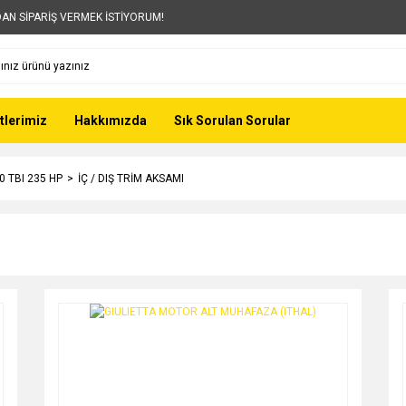
AN SİPARİŞ VERMEK İSTİYORUM!
tlerimiz
Hakkımızda
Sık Sorulan Sorular
0 TBI 235 HP
İÇ / DIŞ TRİM AKSAMI