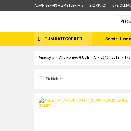
ALFAR SERVİS HİZMETLERİMİZ
BİZ KİMİZ?
ÜYE OLMAD
TÜM KATEGORİLER
Servis Hizme
Anasayfa
Alfa Romeo GIULIETTA
2010 - 2018
175
Stoktakiler