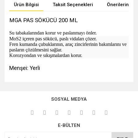
Ürün Bilgisi
Taksit Seçenekleri
Önerileriniz
MGA PAS SÖKÜCÜ 200 ML
Su tabakalarından korur ve paslanmayı önler.
MoS2 içeren pas sökücü, paslı vidaları çözer.
Fren kumanda çubuklarının, araç zincirlerinin bakımlarını ve
pasların çözülmesini sağlar.
Korozyondan ve sıkışmalardan korur.
Menşei: Yerli
Bu ürünün fiyat bilgisi, resim, ürün açıklamalarında ve diğer
konularda yetersiz gördüğünüz noktaları öneri formunu
kullanarak tarafımıza iletebilirsiniz.
SOSYAL MEDYA
Görüş ve önerileriniz için teşekkür ederiz.
Ürün resmi kalitesiz, bozuk veya görüntülenemiyor.
E-BÜLTEN
Ürün açıklamasında eksik bilgiler bulunuyor.
Ürün bilgilerinde hatalar bulunuyor.