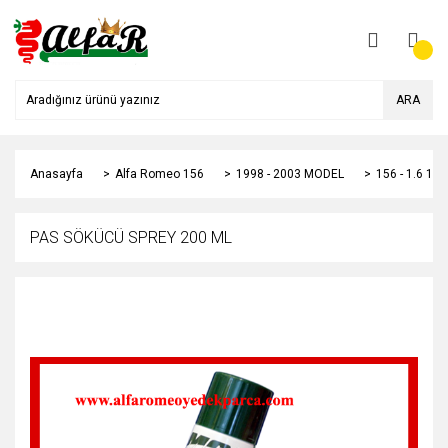
ARA
Anasayfa
Alfa Romeo 156
1998 - 2003 MODEL
156 - 1.6 1
PAS SÖKÜCÜ SPREY 200 ML