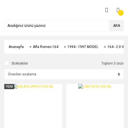
ARA
Anasayfa
Alfa Romeo 164
1994 - 1997 MODEL
164 - 2.0 V6
Stoktakiler
Toplam 5 ürün
YENİ