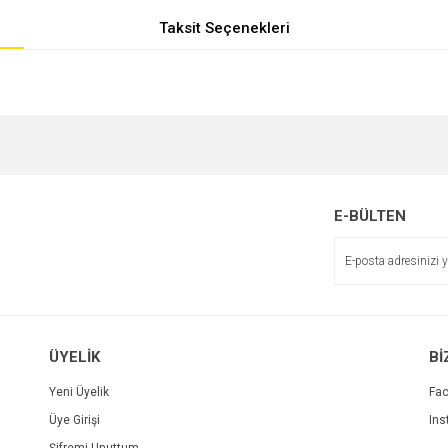
Taksit Seçenekleri
e diğer konularda yetersiz gördüğünüz noktaları öneri formunu kullanarak tarafımı
r.
E-BÜLTEN
ÜYELİK
Bİ
Yeni Üyelik
Fa
Üye Girişi
Ins
Gönder