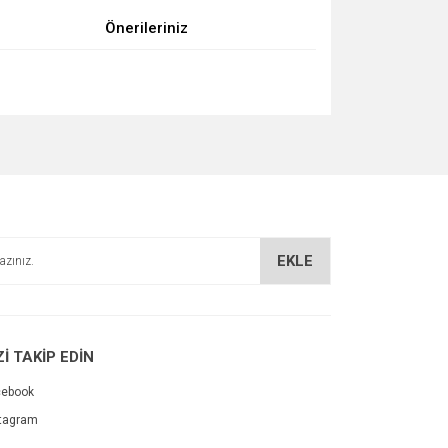
Önerileriniz
za iletebilirsiniz.
EKLE
Zİ TAKİP EDİN
cebook
tagram