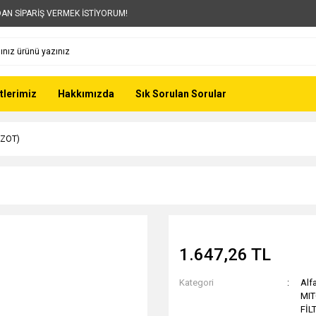
AN SİPARİŞ VERMEK İSTİYORUM!
tlerimiz
Hakkımızda
Sık Sorulan Sorular
AZOT)
1.647,26 TL
Kategori
Alf
MI
FİL