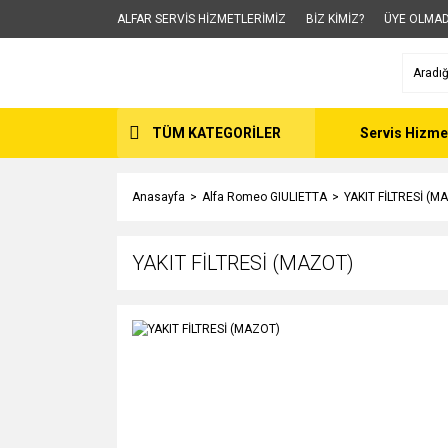
ALFAR SERVİS HİZMETLERİMİZ
BİZ KİMİZ?
ÜYE OLMAD
TÜM KATEGORİLER
Servis Hizme
Anasayfa
Alfa Romeo GIULIETTA
YAKIT FİLTRESİ (M
YAKIT FİLTRESİ (MAZOT)