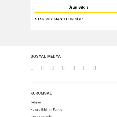
Ürün Bilgisi
ALFA ROMEO MAZOT FİLTRESİDİR.
Bu ürünün fiyat bilgisi, resim, ürün açıklamalarında v
Görüş ve önerileriniz için teşekkür ederiz.
Ürün resmi kalitesiz, bozuk veya görüntülenemiyo
SOSYAL MEDYA
Ürün açıklamasında eksik bilgiler bulunuyor.
Ürün bilgilerinde hatalar bulunuyor.
Ürün fiyatı diğer sitelerden daha pahalı.
Bu ürüne benzer farklı alternatifler olmalı.
KURUMSAL
İletişim
Havale Bildirim Formu