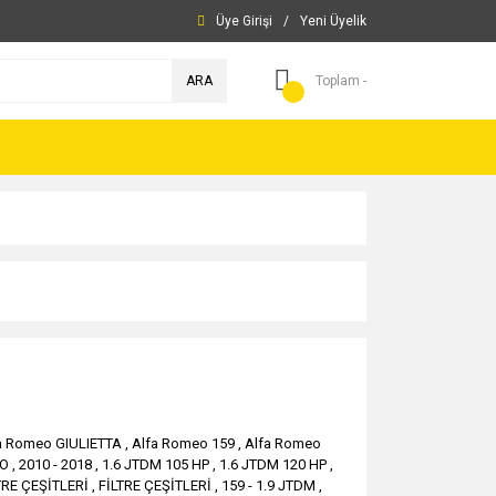
Üye Girişi
/
Yeni Üyelik
ARA
Toplam -
a Romeo GIULIETTA
,
Alfa Romeo 159
,
Alfa Romeo
TO
,
2010 - 2018
,
1.6 JTDM 105 HP
,
1.6 JTDM 120 HP
,
TRE ÇEŞİTLERİ
,
FİLTRE ÇEŞİTLERİ
,
159 - 1.9 JTDM
,