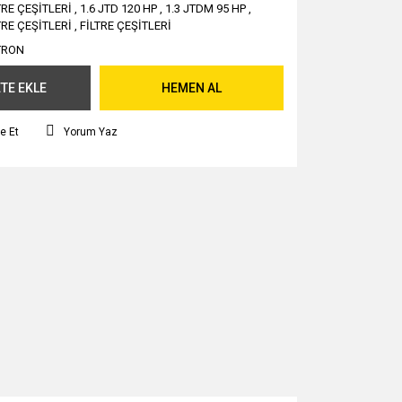
TRE ÇEŞİTLERİ
,
1.6 JTD 120 HP
,
1.3 JTDM 95 HP
,
TRE ÇEŞİTLERİ
,
FİLTRE ÇEŞİTLERİ
TRON
TE EKLE
HEMEN AL
e Et
Yorum Yaz