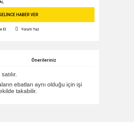
AL
GELİNCE HABER VER
e Et
Yorum Yaz
Önerileriniz
atılır.
ın ebatları aynı olduğu için işi
kilde takabilir.
za iletebilirsiniz.