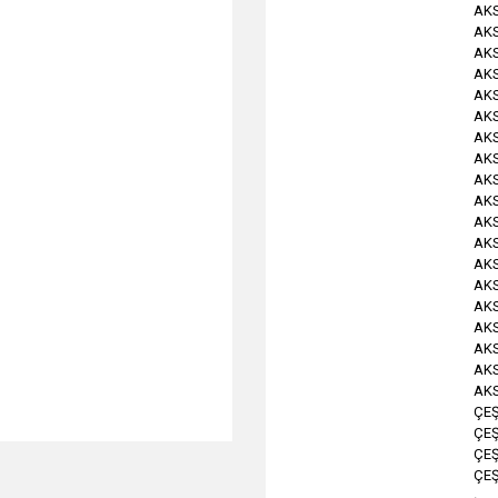
AKS
AKS
AKS
AKS
AKS
AKS
AKS
AKS
AKS
AKS
AKS
AKS
AKS
AKS
AKS
AKS
AKS
AKS
AKS
ÇEŞ
ÇEŞ
ÇEŞ
ÇEŞ