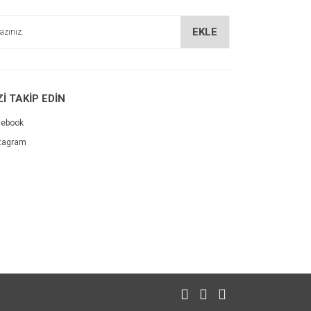
EKLE
Zİ TAKİP EDİN
cebook
tagram