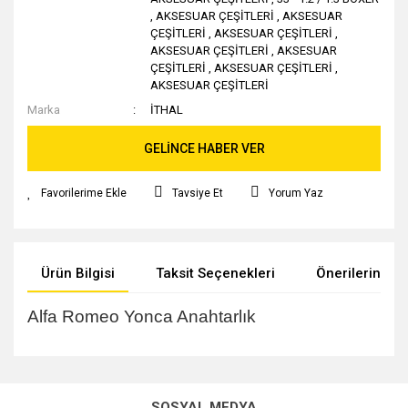
,
AKSESUAR ÇEŞİTLERİ
,
AKSESUAR
ÇEŞİTLERİ
,
AKSESUAR ÇEŞİTLERİ
,
AKSESUAR ÇEŞİTLERİ
,
AKSESUAR
ÇEŞİTLERİ
,
AKSESUAR ÇEŞİTLERİ
,
AKSESUAR ÇEŞİTLERİ
Marka
İTHAL
GELİNCE HABER VER
Tavsiye Et
Yorum Yaz
Ürün Bilgisi
Taksit Seçenekleri
Önerileriniz
Alfa Romeo Yonca Anahtarlık
Bu ürünün fiyat bilgisi, resim, ürün açıklamalarında ve diğer
konularda yetersiz gördüğünüz noktaları öneri formunu
kullanarak tarafımıza iletebilirsiniz.
SOSYAL MEDYA