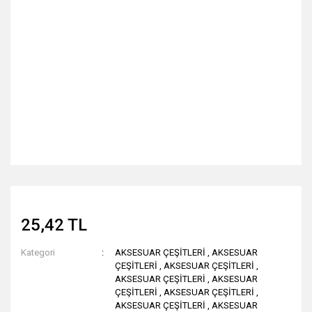
25,42 TL
Kategori
AKSESUAR ÇEŞİTLERİ
,
AKSESUAR
ÇEŞİTLERİ
,
AKSESUAR ÇEŞİTLERİ
,
AKSESUAR ÇEŞİTLERİ
,
AKSESUAR
ÇEŞİTLERİ
,
AKSESUAR ÇEŞİTLERİ
,
AKSESUAR ÇEŞİTLERİ
,
AKSESUAR