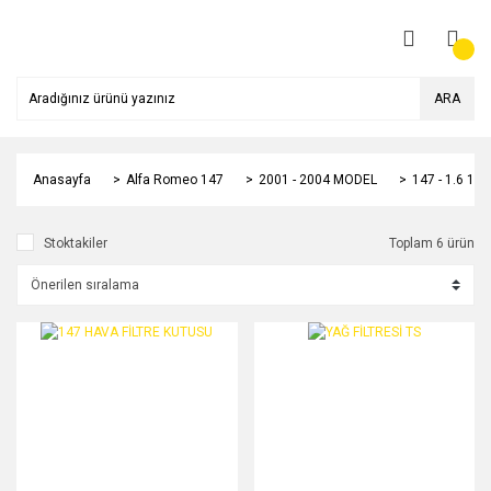
ARA
Anasayfa
Alfa Romeo 147
2001 - 2004 MODEL
147 - 1.6 1
Stoktakiler
Toplam 6 ürün