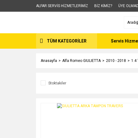
ALFAR SERVİS HİZMETLERİMİZ
BİZ KİMİZ?
ÜYE OLMAD
TÜM KATEGORİLER
Servis Hizme
Anasayfa
Alfa Romeo GIULIETTA
2010 - 2018
1.4
Stoktakiler