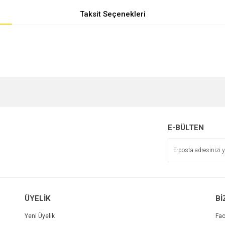
Taksit Seçenekleri
e diğer konularda yetersiz gördüğünüz noktaları öneri formunu kullanarak tarafımı
r.
E-BÜLTEN
ÜYELİK
Bİ
Yeni Üyelik
Fa