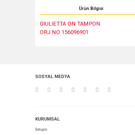
Ürün Bilgisi
GIULIETTA ÖN TAMPON
ORJ NO 156096901
Bu ürünün fiyat bilgisi, resim, ürün açıklamalarında v
Görüş ve önerileriniz için teşekkür ederiz.
Ürün resmi kalitesiz, bozuk veya görüntülenemiyo
SOSYAL MEDYA
Ürün açıklamasında eksik bilgiler bulunuyor.
Ürün bilgilerinde hatalar bulunuyor.
Ürün fiyatı diğer sitelerden daha pahalı.
Bu ürüne benzer farklı alternatifler olmalı.
KURUMSAL
İletişim