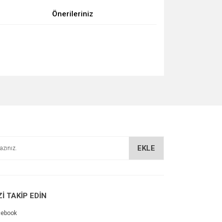
Önerileriniz
za iletebilirsiniz.
EKLE
Zİ TAKİP EDİN
cebook