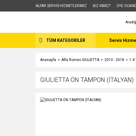
ALFAR SERVİS HİZMETLERİMİZ
BİZ KİMİZ?
ÜYE OLMAD
TÜM KATEGORİLER
Servis Hizme
Anasayfa
Alfa Romeo GIULIETTA
2010 - 2018
1.4
GIULIETTA ÖN TAMPON (İTALYAN)