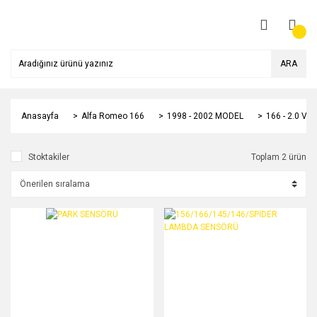
ARA
Anasayfa
Alfa Romeo 166
1998 - 2002 MODEL
166 - 2.0 V6
Stoktakiler
Toplam 2 ürün