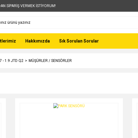
AN SİPARİŞ VERMEK İSTİYORUM!
tlerimiz
Hakkımızda
Sık Sorulan Sorular
7 - 1.9 JTD Q2
MÜŞÜRLER / SENSÖRLER