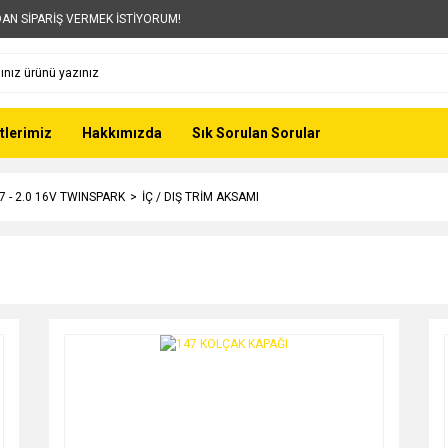
AN SİPARİŞ VERMEK İSTİYORUM!
tlerimiz
Hakkımızda
Sık Sorulan Sorular
7 - 2.0 16V TWINSPARK
İÇ / DIŞ TRİM AKSAMI