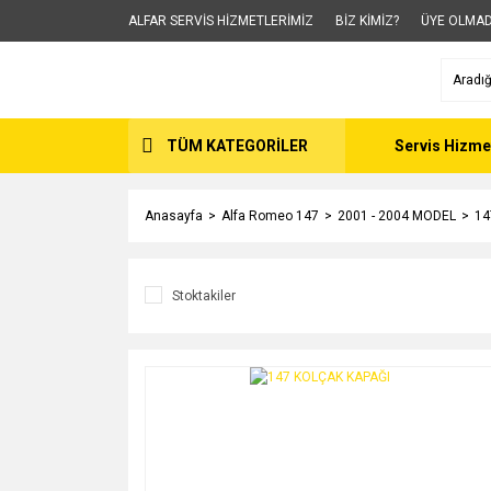
ALFAR SERVİS HİZMETLERİMİZ
BİZ KİMİZ?
ÜYE OLMAD
TÜM KATEGORİLER
Servis Hizme
Anasayfa
Alfa Romeo 147
2001 - 2004 MODEL
14
Stoktakiler