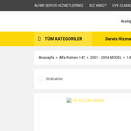
ALFAR SERVİS HİZMETLERİMİZ
BİZ KİMİZ?
ÜYE OLMAD
TÜM KATEGORİLER
Servis Hizme
Anasayfa
Alfa Romeo 147
2001 - 2004 MODEL
14
Stoktakiler