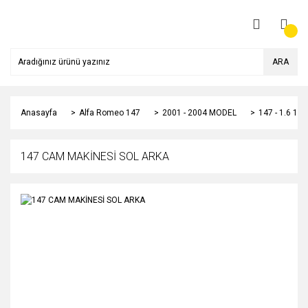
ARA
Anasayfa
Alfa Romeo 147
2001 - 2004 MODEL
147 - 1.6 1
147 CAM MAKİNESİ SOL ARKA