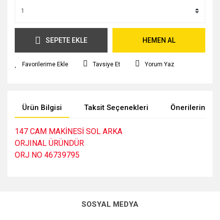
SEPETE EKLE
HEMEN AL
Tavsiye Et
Yorum Yaz
Ürün Bilgisi
Taksit Seçenekleri
Önerileriniz
147 CAM MAKİNESİ SOL ARKA
ORJINAL ÜRÜNDÜR
ORJ NO 46739795
Bu ürünün fiyat bilgisi, resim, ürün açıklamalarında ve diğer
konularda yetersiz gördüğünüz noktaları öneri formunu
kullanarak tarafımıza iletebilirsiniz.
SOSYAL MEDYA
Görüş ve önerileriniz için teşekkür ederiz.