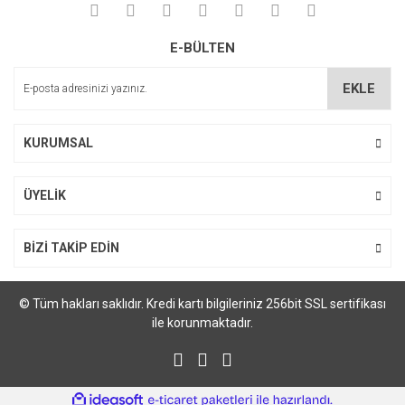
Ürün resmi kalitesiz, bozuk veya görüntülenemiyor.
E-BÜLTEN
Ürün açıklamasında eksik bilgiler bulunuyor.
Ürün bilgilerinde hatalar bulunuyor.
EKLE
Ürün fiyatı diğer sitelerden daha pahalı.
Bu ürüne benzer farklı alternatifler olmalı.
KURUMSAL
ÜYELİK
Gönder
BİZİ TAKİP EDİN
© Tüm hakları saklıdır. Kredi kartı bilgileriniz 256bit SSL sertifikası
ile korunmaktadır.
ile
ideasoft
e-