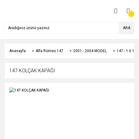
ARA
Anasayfa
Alfa Romeo 147
2001 - 2004 MODEL
147 - 1.6 1
147 KOLÇAK KAPAĞI