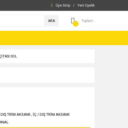
Üye Girişi
/
Yeni Üyelik
ARA
Toplam -
ÇITASI SOL
/ DIŞ TRİM AKSAMI
,
İÇ / DIŞ TRİM AKSAMI
JINAL