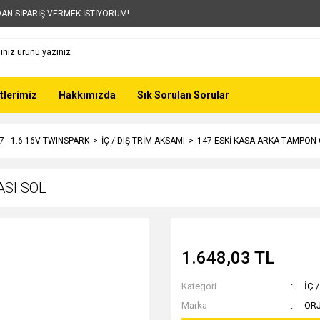
AN SİPARİŞ VERMEK İSTİYORUM!
tlerimiz
Hakkımızda
Sık Sorulan Sorular
7 - 1.6 16V TWINSPARK
İÇ / DIŞ TRİM AKSAMI
147 ESKİ KASA ARKA TAMPON 
ASI SOL
1.648,03 TL
Kategori
İÇ 
Marka
OR