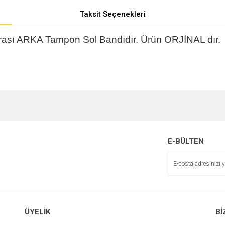
Taksit Seçenekleri
rası ARKA Tampon Sol Bandıdır.
Ürün ORJİNAL dır.
e diğer konularda yetersiz gördüğünüz noktaları öneri formunu kullanarak tarafımı
r.
E-BÜLTEN
ÜYELİK
Bİ