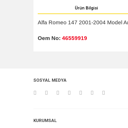
Ürün Bilgisi
Alfa Romeo 147 2001-2004 Model A
Oem No:
46559919
Bu ürünün fiyat bilgisi, resim, ürün açıklamalarında v
Görüş ve önerileriniz için teşekkür ederiz.
Ürün resmi kalitesiz, bozuk veya görüntülenemiyo
SOSYAL MEDYA
Ürün açıklamasında eksik bilgiler bulunuyor.
Ürün bilgilerinde hatalar bulunuyor.
Ürün fiyatı diğer sitelerden daha pahalı.
Bu ürüne benzer farklı alternatifler olmalı.
KURUMSAL