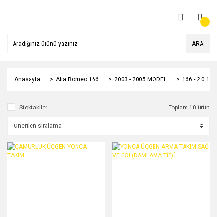
ARA
Anasayfa
Alfa Romeo 166
2003 - 2005 MODEL
166 - 2.0 1
Stoktakiler
Toplam 10 ürün