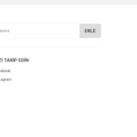
EKLE
Zİ TAKİP EDİN
cebook
tagram