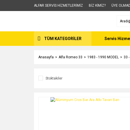
ALFAR SERVİS HİZMETLERİMİZ
BİZ KİMİZ?
ÜYE OLMAD
TÜM KATEGORİLER
Servis Hizme
Anasayfa
Alfa Romeo 33
1983 - 1990 MODEL
33 
Stoktakiler