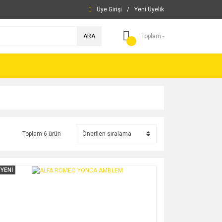
Üye Girişi
/
Yeni Üyelik
ARA
Toplam -
Toplam 6 ürün
YENİ