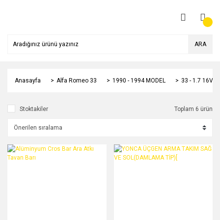
ARA
Anasayfa
Alfa Romeo 33
1990 - 1994 MODEL
33 - 1.7 16V 
Stoktakiler
Toplam 6 ürün