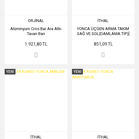
ORJINAL
İTHAL
Alüminyum Cros Bar Ara Atkı
YONCA ÜÇGEN ARMA TAKIM
Tavan Barı
SAĞ VE SOL(DAMLAMA TİP)[
1.921,80 TL
851,09 TL
YENİ
YENİ
İTHAL
İTHAL