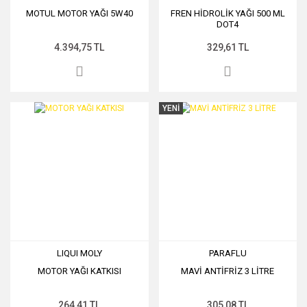
MOTUL MOTOR YAĞI 5W40
FREN HİDROLİK YAĞI 500 ML
DOT4
4.394,75 TL
329,61 TL
YENİ
LIQUI MOLY
PARAFLU
MOTOR YAĞI KATKISI
MAVİ ANTİFRİZ 3 LİTRE
264,41 TL
305,08 TL